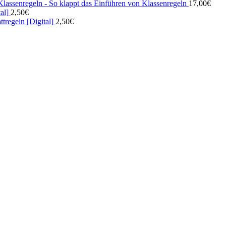
Klassenregeln - So klappt das Einführen von Klassenregeln
17,00
€
al]
2,50
€
tregeln [Digital]
2,50
€