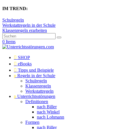
IM TREND:
Schulregeln
Werkstattregeln in der Schule
Klassenregeln erarbeiten
0 Items

SHOP

eBooks

Tipps und Beispiele
p
Regeln in der Schule
Schulregeln
Klassenregeln
Werkstattregeln
p
Unterrichtsstörungen
Definitionen
nach Biller
nach Winkel
nach Lohmann
Formen
nach Biller